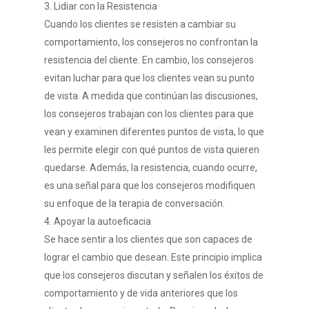
Cursos de idiomas con 
PTE Académico: P
CERT.IT IT
CELU
EXAMEN NATO/OT
3. Lidiar con la Resistencia
Calendly
Coaching de Vida
específicos
idioma inglés de P
6001/SLP/ JFLT
Cuando los clientes se resisten a cambiar su
CILS
CEI
comportamiento, los consejeros no confrontan la
Otros Servicios
Contacto
TOEIC
OPI(C)
PLIDA
DELE
resistencia del cliente. En cambio, los consejeros
Voice Over & Doblaje
TOEFL iBT®
OET
evitan luchar para que los clientes vean su punto
DIE
English
de vista. A medida que continúan las discusiones,
Life Coaching
TRINITY COLLEGE
Tracktest
SIELE
los consejeros trabajan con los clientes para que
ESOL
Traducciones
Italiano
vean y examinen diferentes puntos de vista, lo que
les permite elegir con qué puntos de vista quieren
quedarse. Además, la resistencia, cuando ocurre,
es una señal para que los consejeros modifiquen
su enfoque de la terapia de conversación.
4. Apoyar la autoeficacia
Se hace sentir a los clientes que son capaces de
lograr el cambio que desean. Este principio implica
que los consejeros discutan y señalen los éxitos de
comportamiento y de vida anteriores que los