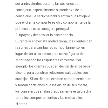
ser ambivalentes durante las sesiones de
consejería, especialmente al comienzo de la
Home
consejería. La escucha hábil y activa que refleja lo
que el cliente comparte es otro componente de la
práctica de este consejero principal.
Quiénes Som
2. Apoyar y desarrollar la discrepancia
Durante la entrevista motivacional, los clientes dan
Servicios
razones para cambiar su comportamiento, en
lugar de ver a los consejeros como figuras de
Cursos de preparación 
Bio
autoridad con las respuestas correctas. Por
exámenes
ejemplo, los clientes pueden decidir dejar de beber
INGLÉS
Filosofía
Coaching de Entrevista
alcohol para construir relaciones saludables con
Trabajo
sus hijos. Si los clientes exhiben comportamientos
CAMBRIDGE SUIT
ITALIANO
Programación Neuroling
y toman decisiones que los alejan de sus metas,
Políticas de
FAANG/ BIG TECH
Cursos generales de I
IELTS
CLIQ
CASTELLANO
los consejeros señalan gradualmente esta brecha
Psicología cognitiva
Cancelación
entre los comportamientos y las metas a los
Oratoria
LINGUASKILL
CELI
CERT.EA
Exámenes Especiale
Entrevista Motivacional
clientes.